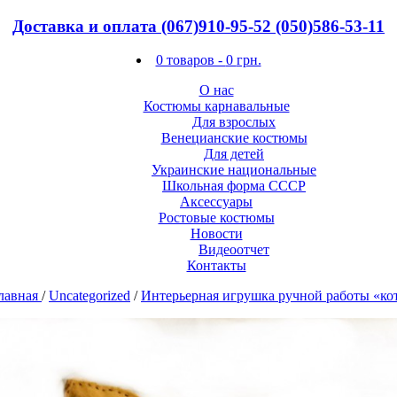
Доставка и оплата
(067)910-95-52
(050)586-53-11
0 товаров -
0
грн.
О нас
Костюмы карнавальные
Для взрослых
Венецианские костюмы
Для детей
Украинские национальные
Школьная форма СССР
Аксессуары
Ростовые костюмы
Новости
Видеоотчет
Контакты
лавная
/
Uncategorized
/
Интерьерная игрушка ручной работы «ко