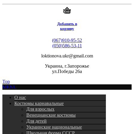
Добавить в
корзину
(067)910-95-52
(050)586-53-11
loktionova.ukr@gmail.com
Украина, г.Запорожье
ул.Победы 26а
Top
MENU
О нас
Костюмы карнавальные
Для взрослых
Венецианские костюмы
Для детей
Украинские национальные
Школьная форма СССР