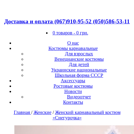
Доставка и оплата
(067)910-95-52
(050)586-53-11
0 товаров -
0
грн.
О нас
Костюмы карнавальные
Для взрослых
Венецианские костюмы
Для детей
Украинские национальные
Школьная форма СССР
Аксессуары
Ростовые костюмы
Новости
Видеоотчет
Контакты
Главная
/
Женские
/
Женский карнавальный костюм
«Снегурочка»