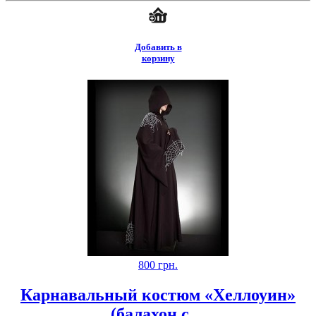
Добавить в
корзину
800
грн.
Карнавальный костюм «Хеллоуин»
(балахон с ...