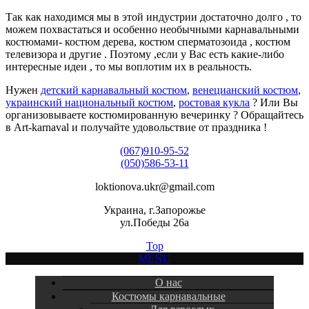
Так как находимся мы в этой индустрии достаточно долго , то
можем похвастаться и особенно необычными карнавальными
костюмами- костюм дерева, костюм сперматозоида , костюм
телевизора и другие . Поэтому ,если у Вас есть какие-либо
интересные идеи , то мы воплотим их в реальность.
Нужен
детский карнавальный костюм
,
венецианский костюм
,
украинский национальный костюм
,
ростовая кукла
? Или Вы
организовываете костюмированную вечеринку ? Обращайтесь
в Art-karnaval и получайте удовольствие от праздника !
(067)910-95-52
(050)586-53-11
loktionova.ukr@gmail.com
Украина, г.Запорожье
ул.Победы 26а
Top
MENU
О нас
Костюмы карнавальные