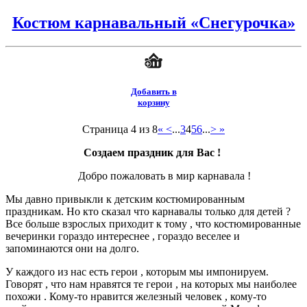
Костюм карнавальный «Снегурочка»
Добавить в
корзину
Страница 4 из 8
«
<
...
3
4
5
6
...
>
»
Создаем праздник для Вас !
Добро пожаловать в мир карнавала !
Мы давно привыкли к детским костюмированным
праздникам. Но кто сказал что карнавалы только для детей ?
Все больше взрослых приходит к тому , что костюмированные
вечеринки гораздо интереснее , гораздо веселее и
запоминаются они на долго.
У каждого из нас есть герои , которым мы импонируем.
Говорят , что нам нравятся те герои , на которых мы наиболее
похожи . Кому-то нравится железный человек , кому-то